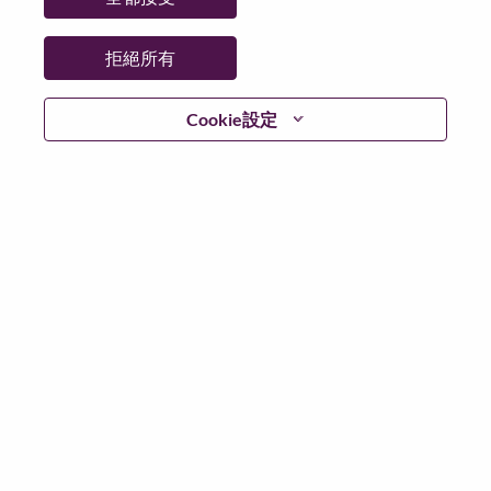
拒絕所有
登入
Cookie設定
忘記密碼了？
若你曾使用你的電子郵件申請我們的職位，你可以選擇”
忘記密碼”重新設定你的登入資料
如遇上登入問題，或無法建立帳號。請連絡我們的人力
資源部門
hrsupport@lenovo.com
請在郵件的主題寫上
“Application login issue” 及在郵件中例明你遇到的問題和
附上截圖。我們將盡快與你聯絡。
我們非常榮幸與你分享我們全新的求職網頁。你可以透
過全新的功能，隨時查閱你申請職位的狀況，訂閱新職
位發佈資訊，了解為何我們喜歡在聯想工作的資訊，和
加入聯想人才社團。