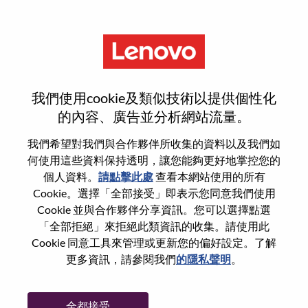
功能
登入或註冊新使用者帳戶
我們使用cookie及類似技術以提供個性化
的內容、廣告並分析網站流量。
我們希望對我們與合作夥伴所收集的資料以及我們如
何使用這些資料保持透明，讓您能夠更好地掌控您的
回訪使用者
個人資料。
請點擊此處
查看本網站使用的所有
Cookie。選擇「全部接受」即表示您同意我們使用
Cookie 並與合作夥伴分享資訊。您可以選擇點選
姓氏
「全部拒絕」來拒絕此類資訊的收集。請使用此
學位名稱
Cookie 同意工具來管理或更新您的偏好設定。了解
更多資訊，請參閱我們
的隱私聲明
。
密碼
全都接受