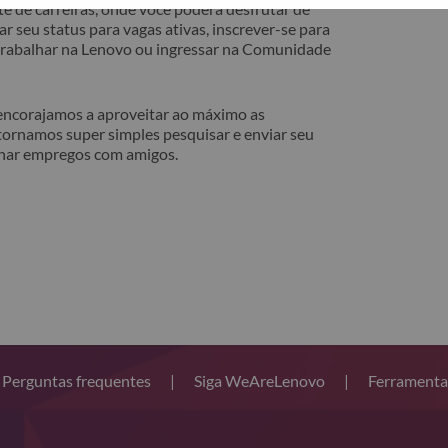
e de carreiras, onde você poderá desfrutar de
r seu status para vagas ativas, inscrever-se para
 trabalhar na Lenovo ou ingressar na Comunidade
 encorajamos a aproveitar ao máximo as
tornamos super simples pesquisar e enviar seu
lhar empregos com amigos.
Perguntas frequentes
|
Siga WeAreLenovo
|
Ferramenta