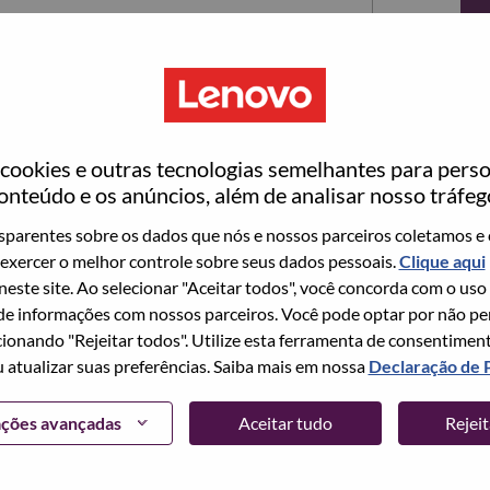
ookies e outras tecnologias semelhantes para perso
onteúdo e os anúncios, além de analisar nosso tráfeg
parentes sobre os dados que nós e nossos parceiros coletamos e 
exercer o melhor controle sobre seus dados pessoais.
Clique aqui
ta no momento, temos seu e-mail salvo em nosso
 neste site. Ao selecionar "Aceitar todos", você concorda com o uso
edefinir e fazer login.
e informações com nossos parceiros. Você pode optar por não perm
ionando "Rejeitar todos". Utilize esta ferramenta de consentimen
login e/ou registrar-se como um novo usuário,
u atualizar suas preferências. Saiba mais em nossa
Declaração de 
 em
hrsupport@lenovo.com
com os detalhes do seu
Problema de login do candidato" no assunto do e-
ações avançadas
Aceitar tudo
Rejei
m contato com você para obter suporte após a