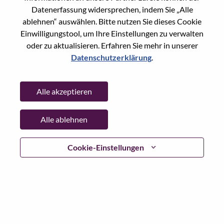
Datenerfassung widersprechen, indem Sie „Alle
Passwort
ablehnen“ auswählen. Bitte nutzen Sie dieses Cookie
Einwilligungstool, um Ihre Einstellungen zu verwalten
oder zu aktualisieren. Erfahren Sie mehr in unserer
Datenschutzerklärung
.
Anmelden
Alle akzeptieren
Passwort vergessen?
Alle ablehnen
Wenn Sie sich erst vor kurzem für eine offene Stelle
beworben haben, haben wir Ihre E-Mail in unserem
System gespeichert; bitte wählen Sie "Passwort
Cookie-Einstellungen
vergessen", um Ihr Passwort zurückzusetzen und sich
einzuloggen.
Wenn Sie Probleme beim Einloggen und/ oder bei der
Registrierung als neuer Benutzer haben, wenden Sie sich
bitte an unser HR-Team unter
hrsupport@lenovo.com
nd
teilen Sie uns die Einzelheiten Ihrer Fehlermeldung sowie