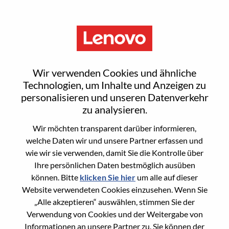
Menu
Sign In or Register for a new
Wir verwenden Cookies und ähnliche
user account
Technologien, um Inhalte und Anzeigen zu
personalisieren und unseren Datenverkehr
zu analysieren.
Wir möchten transparent darüber informieren,
welche Daten wir und unsere Partner erfassen und
wie wir sie verwenden, damit Sie die Kontrolle über
Bereits registrierter Benutzer
Ihre persönlichen Daten bestmöglich ausüben
können. Bitte
klicken Sie hier
um alle auf dieser
Anmeldung
Website verwendeten Cookies einzusehen. Wenn Sie
Nachname
„Alle akzeptieren“ auswählen, stimmen Sie der
Verwendung von Cookies und der Weitergabe von
Informationen an unsere Partner zu. Sie können der