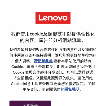
功能
登入或註冊新使用者帳戶
我們使用cookie及類似技術以提供個性化
的內容、廣告並分析網站流量。
我們希望對我們與合作夥伴所收集的資料以及我們如
何使用這些資料保持透明，讓您能夠更好地掌控您的
回訪使用者
個人資料。
請點擊此處
查看本網站使用的所有
Cookie。選擇「全部接受」即表示您同意我們使用
Cookie 並與合作夥伴分享資訊。您可以選擇點選
姓氏
「全部拒絕」來拒絕此類資訊的收集。請使用此
學位名稱
Cookie 同意工具來管理或更新您的偏好設定。了解
更多資訊，請參閱我們
的隱私聲明
。
密碼
全都接受