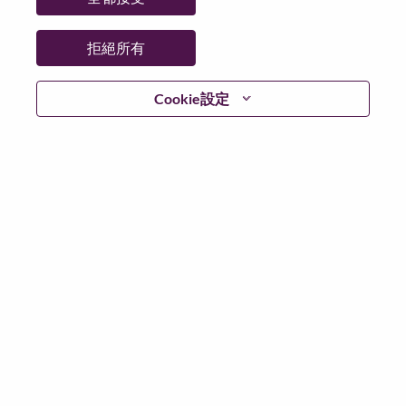
拒絕所有
登入
Cookie設定
忘記密碼了？
若你曾使用你的電子郵件申請我們的職位，你可以選擇”
忘記密碼”重新設定你的登入資料
如遇上登入問題，或無法建立帳號。請連絡我們的人力
資源部門
hrsupport@lenovo.com
請在郵件的主題寫上
“Application login issue” 及在郵件中例明你遇到的問題和
附上截圖。我們將盡快與你聯絡。
我們非常榮幸與你分享我們全新的求職網頁。你可以透
過全新的功能，隨時查閱你申請職位的狀況，訂閱新職
位發佈資訊，了解為何我們喜歡在聯想工作的資訊，和
加入聯想人才社團。