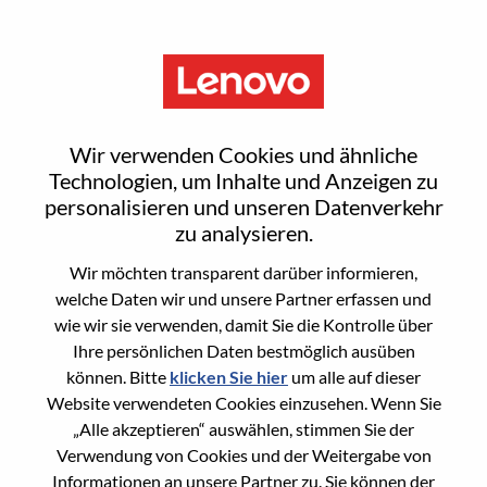
Menu
Sign In or Register for a new
Wir verwenden Cookies und ähnliche
user account
Technologien, um Inhalte und Anzeigen zu
personalisieren und unseren Datenverkehr
zu analysieren.
Wir möchten transparent darüber informieren,
welche Daten wir und unsere Partner erfassen und
wie wir sie verwenden, damit Sie die Kontrolle über
Bereits registrierter Benutzer
Ihre persönlichen Daten bestmöglich ausüben
können. Bitte
klicken Sie hier
um alle auf dieser
Anmeldung
Website verwendeten Cookies einzusehen. Wenn Sie
Nachname
„Alle akzeptieren“ auswählen, stimmen Sie der
Verwendung von Cookies und der Weitergabe von
Informationen an unsere Partner zu. Sie können der