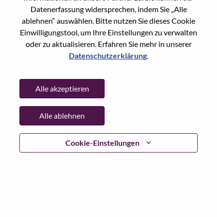
Datenerfassung widersprechen, indem Sie „Alle
Passwort
ablehnen“ auswählen. Bitte nutzen Sie dieses Cookie
Einwilligungstool, um Ihre Einstellungen zu verwalten
oder zu aktualisieren. Erfahren Sie mehr in unserer
Datenschutzerklärung
.
Anmelden
Alle akzeptieren
Passwort vergessen?
Alle ablehnen
Wenn Sie sich erst vor kurzem für eine offene Stelle
beworben haben, haben wir Ihre E-Mail in unserem
System gespeichert; bitte wählen Sie "Passwort
Cookie-Einstellungen
vergessen", um Ihr Passwort zurückzusetzen und sich
einzuloggen.
Wenn Sie Probleme beim Einloggen und/ oder bei der
Registrierung als neuer Benutzer haben, wenden Sie sich
bitte an unser HR-Team unter
hrsupport@lenovo.com
nd
teilen Sie uns die Einzelheiten Ihrer Fehlermeldung sowie