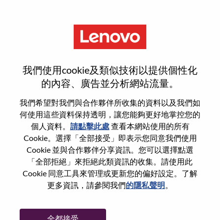
功能
重設密碼
我們使用cookie及類似技術以提供個性化
的內容、廣告並分析網站流量。
您是否確定要重設密碼？
我們希望對我們與合作夥伴所收集的資料以及我們如
何使用這些資料保持透明，讓您能夠更好地掌控您的
個人資料。
請點擊此處
查看本網站使用的所有
Enter the email address associated with your
Cookie。選擇「全部接受」即表示您同意我們使用
account, then click "Continue".
Cookie 並與合作夥伴分享資訊。您可以選擇點選
「全部拒絕」來拒絕此類資訊的收集。請使用此
我們將會傳送重設密碼連結的電子郵件。
Cookie 同意工具來管理或更新您的偏好設定。了解
更多資訊，請參閱我們
的隱私聲明
。
透過電子郵件重設密碼
電子郵件
*
全都接受