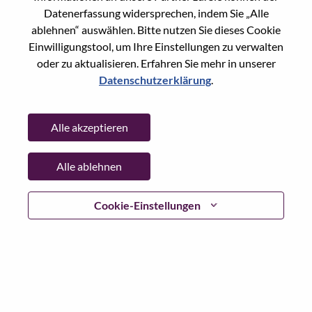
Reset password with your e-mail
E-mail
*
Datenerfassung widersprechen, indem Sie „Alle
ablehnen“ auswählen. Bitte nutzen Sie dieses Cookie
Einwilligungstool, um Ihre Einstellungen zu verwalten
oder zu aktualisieren. Erfahren Sie mehr in unserer
Datenschutzerklärung
.
Continue
Alle akzeptieren
Go Back
Alle ablehnen
Lenovo.com
Cookie-Einstellungen
Datenschutz
|
Nutzungsbedingungen
|
FAQs
WeAreLenovo folgen
|
Cookie
Einwilligungstool