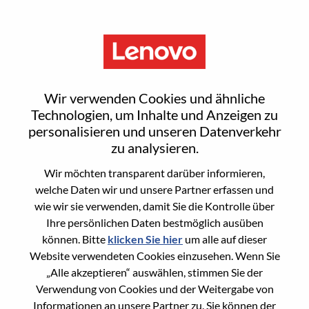
Menu
Reset password
Wir verwenden Cookies und ähnliche
Technologien, um Inhalte und Anzeigen zu
personalisieren und unseren Datenverkehr
Are you sure you want to reset your
zu analysieren.
password?
Wir möchten transparent darüber informieren,
welche Daten wir und unsere Partner erfassen und
wie wir sie verwenden, damit Sie die Kontrolle über
Enter the email address associated with your
Ihre persönlichen Daten bestmöglich ausüben
account, then click "Continue".
können. Bitte
klicken Sie hier
um alle auf dieser
Website verwendeten Cookies einzusehen. Wenn Sie
We will email you a link to reset your
„Alle akzeptieren“ auswählen, stimmen Sie der
password.
Verwendung von Cookies und der Weitergabe von
Informationen an unsere Partner zu. Sie können der