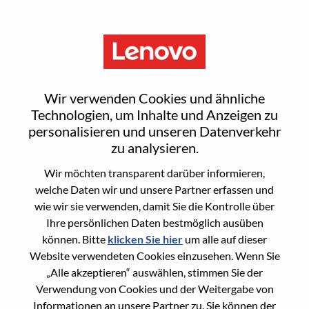
Menu
Component Engineer
Wir verwenden Cookies und ähnliche
Technologien, um Inhalte und Anzeigen zu
personalisieren und unseren Datenverkehr
zu analysieren.
Wir möchten transparent darüber informieren,
General Information
welche Daten wir und unsere Partner erfassen und
wie wir sie verwenden, damit Sie die Kontrolle über
Req #
WD00101190
Ihre persönlichen Daten bestmöglich ausüben
Career Area
Hardware-Engineering
können. Bitte
klicken Sie hier
um alle auf dieser
Website verwendeten Cookies einzusehen. Wenn Sie
Country/Region:
Taiwan
„Alle akzeptieren“ auswählen, stimmen Sie der
State:
Taipei City
Verwendung von Cookies und der Weitergabe von
City:
Taipei
Informationen an unsere Partner zu. Sie können der