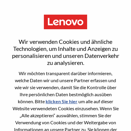
Menu
Forward Deployed Engineer
Wir verwenden Cookies und ähnliche
(Remote)
Technologien, um Inhalte und Anzeigen zu
personalisieren und unseren Datenverkehr
zu analysieren.
Wir möchten transparent darüber informieren,
welche Daten wir und unsere Partner erfassen und
wie wir sie verwenden, damit Sie die Kontrolle über
General Information
Ihre persönlichen Daten bestmöglich ausüben
können. Bitte
klicken Sie hier
um alle auf dieser
Req #
WD00100817
Website verwendeten Cookies einzusehen. Wenn Sie
Career Area
Softwareentwicklung
„Alle akzeptieren“ auswählen, stimmen Sie der
Verwendung von Cookies und der Weitergabe von
Country/Region:
Vereinigte Staaten von Amerika
Informationen an unsere Partner zu. Sie können der