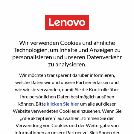
Menu
[LPS] Linux Engineer
Wir verwenden Cookies und ähnliche
Technologien, um Inhalte und Anzeigen zu
personalisieren und unseren Datenverkehr
zu analysieren.
Wir möchten transparent darüber informieren,
General Information
welche Daten wir und unsere Partner erfassen und
wie wir sie verwenden, damit Sie die Kontrolle über
Req #
WD00098688
Ihre persönlichen Daten bestmöglich ausüben
Career Area
Informationstechnologie
können. Bitte
klicken Sie hier
um alle auf dieser
Website verwendeten Cookies einzusehen. Wenn Sie
Country/Region:
Singapur
„Alle akzeptieren“ auswählen, stimmen Sie der
State:
Central Singapore
Verwendung von Cookies und der Weitergabe von
City:
SINGAPORE
Informationen an unsere Partner zu. Sie können der