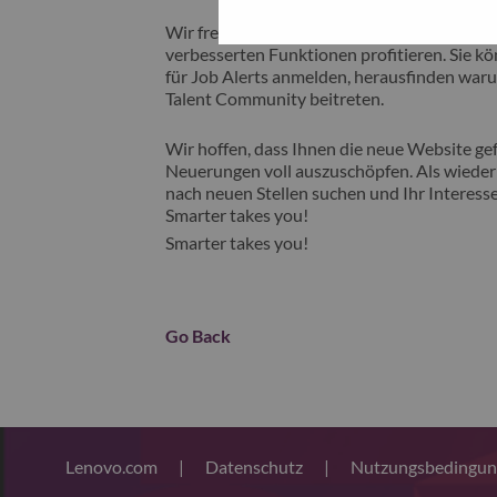
Wir freuen uns, Ihnen unsere neue Karrieres
verbesserten Funktionen profitieren. Sie kön
für Job Alerts anmelden, herausfinden waru
Talent Community beitreten.
Wir hoffen, dass Ihnen die neue Website gefä
Neuerungen voll auszuschöpfen. Als wiederk
nach neuen Stellen suchen und Ihr Interesse
Smarter takes you!
Smarter takes you!
Go Back
Lenovo.com
|
Datenschutz
|
Nutzungsbedingu