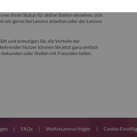
eite vorstellen zu können, auf der Sie von
nen Ihren Status für aktive Stellen einsehen, sich
m wir gerne bei Lenovo arbeiten oder der Lenovo
llt und ermutigen Sie, die Vorteile der
ehrender Nutzer können Sie jetzt ganz einfach
 bekunden oder Stellen mit Freunden teilen.
ngen
|
FAQs
|
WeAreLenovo folgen
|
Cookie Einwilli