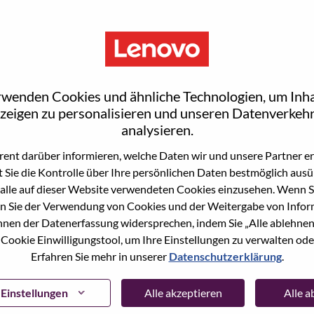
rwenden Cookies und ähnliche Technologien, um Inha
zeigen zu personalisieren und unseren Datenverkehr
analysieren.
ent darüber informieren, welche Daten wir und unsere Partner erf
 Sie die Kontrolle über Ihre persönlichen Daten bestmöglich ausü
ne Stelle beworben haben, haben wir Ihre E-Mail in
alle auf dieser Website verwendeten Cookies einzusehen. Wenn Si
ie "Passwort vergessen", um Ihr Passwort
n Sie der Verwendung von Cookies und der Weitergabe von Infor
önnen der Datenerfassung widersprechen, indem Sie „Alle ablehnen
 Cookie Einwilligungstool, um Ihre Einstellungen zu verwalten oder
 bei der Registrierung als neuer Benutzer haben,
Erfahren Sie mehr in unserer
Datenschutzerklärung
.
ter
hrsupport@lenovo.com
nd teilen Sie uns die
prechende Screenshots mit. Bitte geben Sie in der
ssue" an. Ein Mitglied unseres Teams wird sich nach
Einstellungen
Alle akzeptieren
Alle 