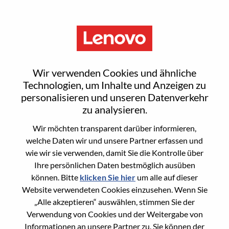
Menu
Sign In or Register for a new
Wir verwenden Cookies und ähnliche
user account
Technologien, um Inhalte und Anzeigen zu
personalisieren und unseren Datenverkehr
zu analysieren.
Wir möchten transparent darüber informieren,
welche Daten wir und unsere Partner erfassen und
wie wir sie verwenden, damit Sie die Kontrolle über
Bereits registrierter Benutzer
Ihre persönlichen Daten bestmöglich ausüben
können. Bitte
klicken Sie hier
um alle auf dieser
Anmeldung
Website verwendeten Cookies einzusehen. Wenn Sie
Nachname
„Alle akzeptieren“ auswählen, stimmen Sie der
Verwendung von Cookies und der Weitergabe von
Informationen an unsere Partner zu. Sie können der