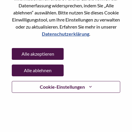
Datenerfassung widersprechen, indem Sie „Alle
Passwort
ablehnen“ auswählen. Bitte nutzen Sie dieses Cookie
Einwilligungstool, um Ihre Einstellungen zu verwalten
oder zu aktualisieren. Erfahren Sie mehr in unserer
Datenschutzerklärung
.
Anmelden
Alle akzeptieren
Passwort vergessen?
Alle ablehnen
Wenn Sie sich erst vor kurzem für eine offene Stelle
beworben haben, haben wir Ihre E-Mail in unserem
System gespeichert; bitte wählen Sie "Passwort
Cookie-Einstellungen
vergessen", um Ihr Passwort zurückzusetzen und sich
einzuloggen.
Wenn Sie Probleme beim Einloggen und/ oder bei der
Registrierung als neuer Benutzer haben, wenden Sie sich
bitte an unser HR-Team unter
hrsupport@lenovo.com
nd
teilen Sie uns die Einzelheiten Ihrer Fehlermeldung sowie