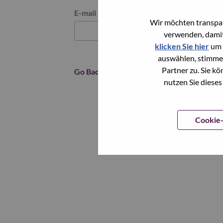
Reset password with your e-mail
E-mail
*
Wir möchten transpar
verwenden, damit
klicken Sie hier
um 
auswählen, stimme
Partner zu. Sie k
Go Back
nutzen Sie dieses
Cookie-