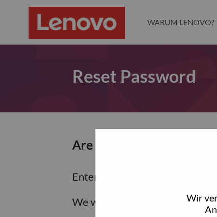
WARUM LENOVO?
Reset Password
Are you sure you want to
Enter the email address associa
Wir ve
We will email you a link to res
An