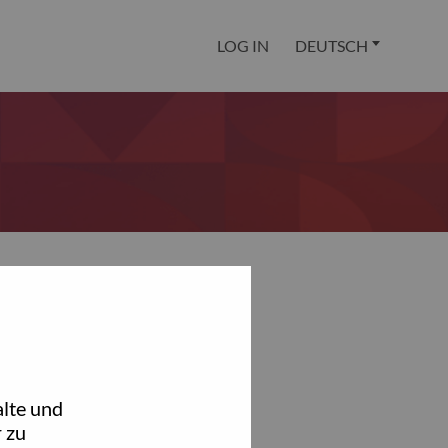
LOG IN
DEUTSCH
lte und
 zu