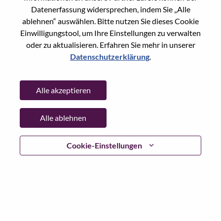
Reset password with your e-mail
E-mail
*
Datenerfassung widersprechen, indem Sie „Alle
ablehnen“ auswählen. Bitte nutzen Sie dieses Cookie
Einwilligungstool, um Ihre Einstellungen zu verwalten
oder zu aktualisieren. Erfahren Sie mehr in unserer
Datenschutzerklärung
.
Continue
Alle akzeptieren
Go Back
Alle ablehnen
Lenovo.com
Cookie-Einstellungen
Datenschutz
|
Nutzungsbedingungen
|
FAQs
WeAreLenovo folgen
|
Cookie
Einwilligungstool