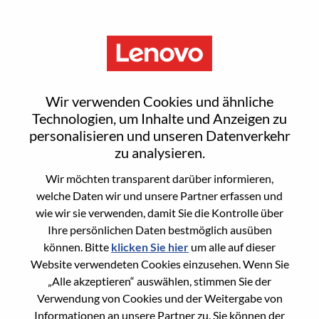
Menu
Reset password
Wir verwenden Cookies und ähnliche
Technologien, um Inhalte und Anzeigen zu
personalisieren und unseren Datenverkehr
Are you sure you want to reset your
zu analysieren.
password?
Wir möchten transparent darüber informieren,
welche Daten wir und unsere Partner erfassen und
wie wir sie verwenden, damit Sie die Kontrolle über
Enter the email address associated with your
Ihre persönlichen Daten bestmöglich ausüben
account, then click "Continue".
können. Bitte
klicken Sie hier
um alle auf dieser
Website verwendeten Cookies einzusehen. Wenn Sie
We will email you a link to reset your
„Alle akzeptieren“ auswählen, stimmen Sie der
password.
Verwendung von Cookies und der Weitergabe von
Informationen an unsere Partner zu. Sie können der