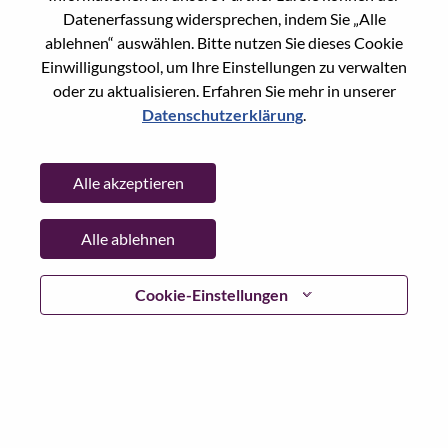
Datenerfassung widersprechen, indem Sie „Alle
Passwort
ablehnen“ auswählen. Bitte nutzen Sie dieses Cookie
Einwilligungstool, um Ihre Einstellungen zu verwalten
oder zu aktualisieren. Erfahren Sie mehr in unserer
Datenschutzerklärung
.
Anmelden
Alle akzeptieren
Passwort vergessen?
Alle ablehnen
Wenn Sie sich erst vor kurzem für eine offene Stelle
beworben haben, haben wir Ihre E-Mail in unserem
System gespeichert; bitte wählen Sie "Passwort
Cookie-Einstellungen
vergessen", um Ihr Passwort zurückzusetzen und sich
einzuloggen.
Wenn Sie Probleme beim Einloggen und/ oder bei der
Registrierung als neuer Benutzer haben, wenden Sie sich
bitte an unser HR-Team unter
hrsupport@lenovo.com
nd
teilen Sie uns die Einzelheiten Ihrer Fehlermeldung sowie