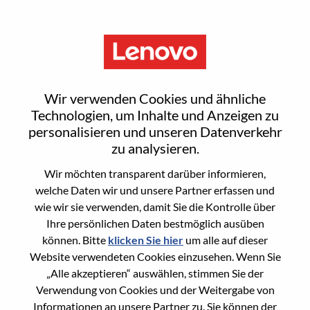
Menu
Sign In or Register for a new
Wir verwenden Cookies und ähnliche
user account
Technologien, um Inhalte und Anzeigen zu
personalisieren und unseren Datenverkehr
zu analysieren.
Wir möchten transparent darüber informieren,
welche Daten wir und unsere Partner erfassen und
wie wir sie verwenden, damit Sie die Kontrolle über
Bereits registrierter Benutzer
Ihre persönlichen Daten bestmöglich ausüben
können. Bitte
klicken Sie hier
um alle auf dieser
Anmeldung
Website verwendeten Cookies einzusehen. Wenn Sie
Nachname
„Alle akzeptieren“ auswählen, stimmen Sie der
Verwendung von Cookies und der Weitergabe von
Informationen an unsere Partner zu. Sie können der