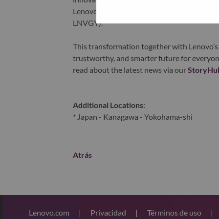
Lenovo is listed on the Hong Kong stock e
LNVGY).
This transformation together with Lenovo’s 
trustworthy, and smarter future for everyon
read about the latest news via our
StoryHu
Additional Locations
:
* Japan - Kanagawa - Yokohama-shi
Atrás
Lenovo.com
|
Privacidad
|
Términos de uso
|