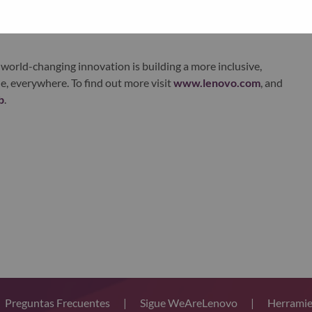
xchange under Lenovo Group Limited (HKSE: 992) (ADR:
world-changing innovation is building a more inclusive,
e, everywhere. To find out more visit
www.lenovo.com
, and
b
.
Preguntas Frecuentes
|
Sigue WeAreLenovo
|
Herramie