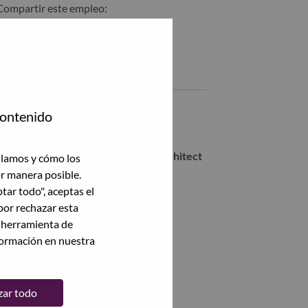
Compartir este empleo:
Compartir %jobname% con LinkedIn
Compartir %jobname% con un amigo por correo electrónico
Empleos similares
Lenovo Staff Engineer, Power Dev
contenido
Yokohama-shi, Kanagawa, Japón,
R&D Digital & AI Transformation Architect
ilamos y cómo los
Yokohama-shi, Kanagawa, Japón,
or manera posible.
ptar todo", aceptas el
Advisory Engineer, SW
por rechazar esta
Yokohama-shi, Kanagawa, Japón,
a herramienta de
formación en nuestra
Ver todas
zar todo