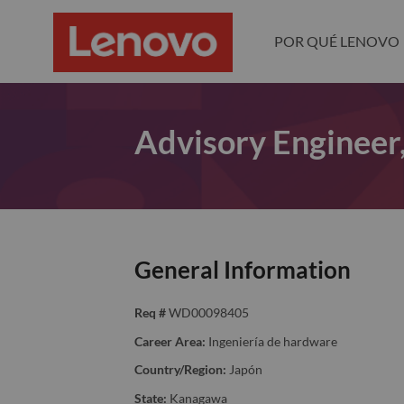
POR QUÉ LENOVO
Advisory Engineer
General Information
Req #
WD00098405
Career Area:
Ingeniería de hardware
Country/Region:
Japón
State:
Kanagawa