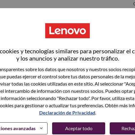
ookies y tecnologías similares para personalizar el 
y los anuncios y analizar nuestro tráfico.
nsparentes sobre los datos que nosotros y nuestros socios recop
que puedas ejercer el control sobre tus datos personales de la mej
wn what we do. We WOW our customers.
visar todas las cookies utilizadas en este sitio. Al seleccionar "Ace
 el intercambio de información con nuestros socios. Puedes optar 
echnology powerhouse, ranked #153 in the Fortune Global
 información seleccionando "Rechazar todo". Por favor, utiliza est
 day in 180 markets. Focused on a bold vision to deliver
ookies para gestionar o actualizar tus preferencias. Obtén más in
 on its success as the world’s largest PC company with a full-
Declaración de Privacidad
.
d AI-optimized devices (PCs, workstations, smartphones,
edge, high performance computing and software defined
ervices. Lenovo’s continued investment in world-changing
ciones avanzadas
Aceptar todo
Recha
ustworthy, and smarter future for everyone, everywhere.