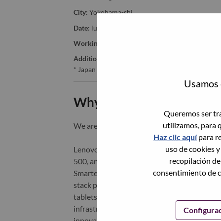
City:
Yokohama-shi
Date:
lunes, Junio 8, 2026
Working Time:
Full-time
Additional Locations
:
* Japan - Kanagawa - Yokohama-shi
Usamos c
Why Work at Lenovo
Queremos ser tra
utilizamos, para 
We are Lenovo. We do what we say. We o
Haz clic aquí
para re
uso de cookies y
Lenovo is a US$83 billion revenue global t
recopilación de
500, and serving millions of customers every
consentimiento de c
Smarter Technology for All, Lenovo has built
stack portfolio of AI-enabled, AI-ready, an
tablets), infrastructure (server, storage, 
infrastructure), software, solutions, and s
Configura
innovation is building a more equitable, tr