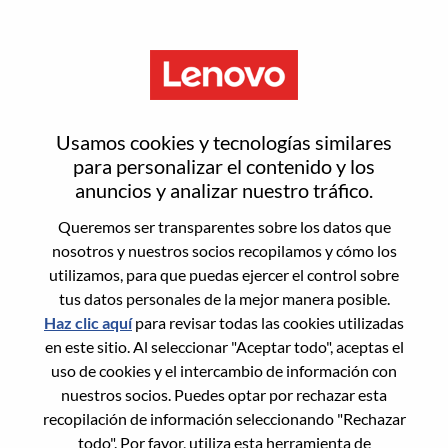
Menú
Client Relationship Manager
Usamos cookies y tecnologías similares
(DMV Area)
para personalizar el contenido y los
anuncios y analizar nuestro tráfico.
Queremos ser transparentes sobre los datos que
nosotros y nuestros socios recopilamos y cómo los
utilizamos, para que puedas ejercer el control sobre
tus datos personales de la mejor manera posible.
General Information
Haz clic aquí
para revisar todas las cookies utilizadas
en este sitio. Al seleccionar "Aceptar todo", aceptas el
Req #
WD00099447
uso de cookies y el intercambio de información con
Career Area:
Ventas
nuestros socios. Puedes optar por rechazar esta
recopilación de información seleccionando "Rechazar
Country/Region:
Estados Unidos de América
todo". Por favor, utiliza esta herramienta de