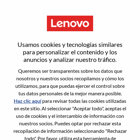
Menú
Critical Situation Program
Usamos cookies y tecnologías similares
Manager II
para personalizar el contenido y los
anuncios y analizar nuestro tráfico.
Queremos ser transparentes sobre los datos que
nosotros y nuestros socios recopilamos y cómo los
utilizamos, para que puedas ejercer el control sobre
tus datos personales de la mejor manera posible.
General Information
Haz clic aquí
para revisar todas las cookies utilizadas
en este sitio. Al seleccionar "Aceptar todo", aceptas el
Req #
WD00099881
uso de cookies y el intercambio de información con
Career Area:
Servicios
nuestros socios. Puedes optar por rechazar esta
recopilación de información seleccionando "Rechazar
Country/Region:
Japón
todo". Por favor, utiliza esta herramienta de