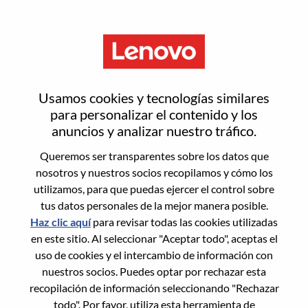
Menú
LAS Order Entry
Usamos cookies y tecnologías similares
para personalizar el contenido y los
anuncios y analizar nuestro tráfico.
Queremos ser transparentes sobre los datos que
nosotros y nuestros socios recopilamos y cómo los
General Information
utilizamos, para que puedas ejercer el control sobre
tus datos personales de la mejor manera posible.
Req #
WD00101232
Haz clic aquí
para revisar todas las cookies utilizadas
Career Area:
Cadena de suministro
en este sitio. Al seleccionar "Aceptar todo", aceptas el
uso de cookies y el intercambio de información con
Country/Region:
México
nuestros socios. Puedes optar por rechazar esta
State:
Nuevo León
recopilación de información seleccionando "Rechazar
City:
Monterrey
todo". Por favor, utiliza esta herramienta de