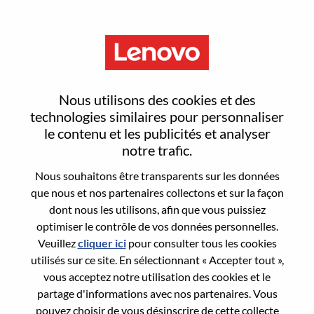
Menu
Signal Integrity Engineer
Nous utilisons des cookies et des
technologies similaires pour personnaliser
le contenu et les publicités et analyser
notre trafic.
Nous souhaitons être transparents sur les données
General Information
que nous et nos partenaires collectons et sur la façon
dont nous les utilisons, afin que vous puissiez
Req #
WD00101465
optimiser le contrôle de vos données personnelles.
Career Area:
Ingénierie matérielle
Veuillez
cliquer ici
pour consulter tous les cookies
utilisés sur ce site. En sélectionnant « Accepter tout »,
Country/Region:
Taïwan
vous acceptez notre utilisation des cookies et le
State:
Taipei City
partage d'informations avec nos partenaires. Vous
City:
Taipei
pouvez choisir de vous désinscrire de cette collecte