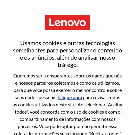
Menu
Signal Integrity Engineer
Usamos cookies e outras tecnologias
semelhantes para personalizar o conteúdo
e os anúncios, além de analisar nosso
tráfego.
Queremos ser transparentes sobre os dados que nós
Informação geral
e nossos parceiros coletamos e como os utilizamos,
para que você possa exercer o melhor controle sobre
Sol. Nº:
WD00101465
seus dados pessoais.
Clique aqui
para revisar todos
Área De Carreira:
Engenharia de Hardware
os cookies utilizados neste site. Ao selecionar "Aceitar
todos", você concorda com o uso de cookies e com o
País/Região:
Taiwan
compartilhamento de informações com nossos
Estado:
Taipei City
parceiros. Você pode optar por não permitir essa
Cidade:
Taipei
coleta de informações selecionando "Rejeitar todos".