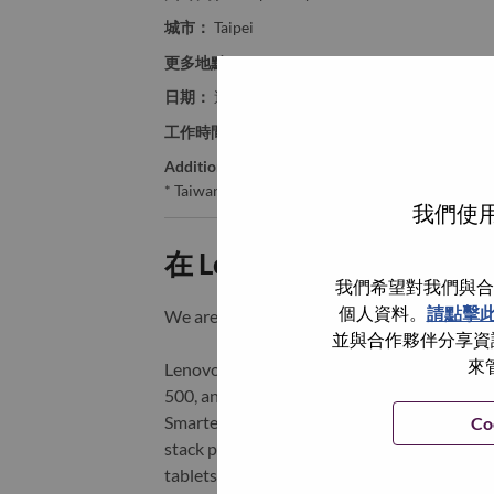
城市：
Taipei
更多地點：
Taiwan
日期：
週二, 六月 30, 2026
工作時間：
Full-time
Additional Locations
:
* Taiwan - Taipei City - Taipei
我們使用
在 Lenovo 工作的好處
我們希望對我們與合
個人資料。
請點擊
We are Lenovo. We do what we say. We o
並與合作夥伴分享資訊
來
Lenovo is a US$83 billion revenue global t
500, and serving millions of customers every
Smarter Technology for All, Lenovo has built
Co
stack portfolio of AI-enabled, AI-ready, an
tablets), infrastructure (server, storage, 