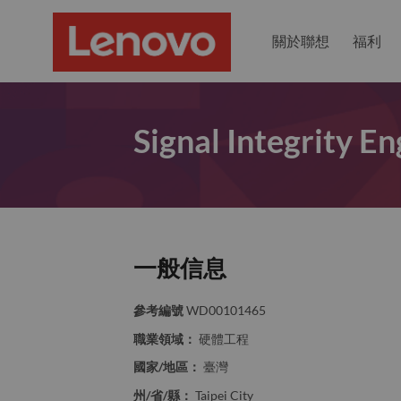
關於聯想
福利
Signal Integrity E
一般信息
參考編號
WD00101465
職業領域：
硬體工程
國家/地區：
臺灣
州/省/縣：
Taipei City