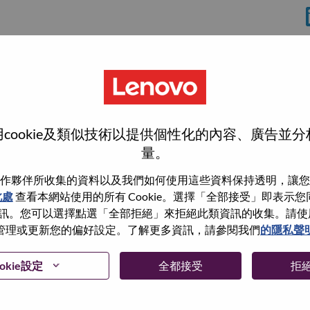
cookie及類似技術以提供個性化的內容、廣告並
量。
作夥伴所收集的資料以及我們如何使用這些資料保持透明，讓您
此處
查看本網站使用的所有 Cookie。選擇「全部接受」即表示您同意
wn what we do. We WOW our customers.
。您可以選擇點選「全部拒絕」來拒絕此類資訊的收集。請使用此 
管理或更新您的偏好設定。了解更多資訊，請參閱我們
的隱私聲
echnology powerhouse, ranked #153 in the Fortune Global
 day in 180 markets. Focused on a bold vision to deliver
 on its success as the world’s largest PC company with a full-
okie設定
全都接受
拒
d AI-optimized devices (PCs, workstations, smartphones,
edge, high performance computing and software defined