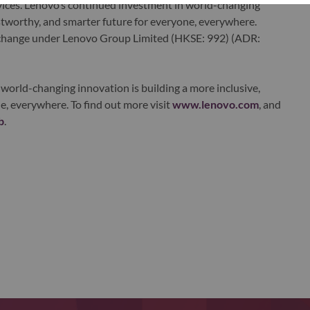
ervices. Lenovo’s continued investment in world-changing
ustworthy, and smarter future for everyone, everywhere.
xchange under Lenovo Group Limited (HKSE: 992) (ADR:
world-changing innovation is building a more inclusive,
e, everywhere. To find out more visit
www.lenovo.com
, and
b
.