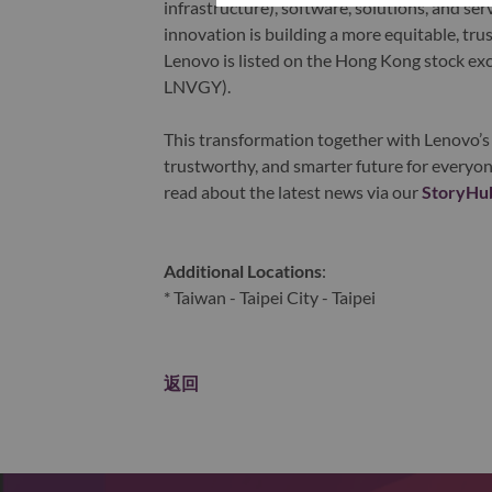
infrastructure), software, solutions, and s
innovation is building a more equitable, tr
Lenovo is listed on the Hong Kong stock e
LNVGY).
This transformation together with Lenovo’s 
trustworthy, and smarter future for everyon
read about the latest news via our
StoryHu
Additional Locations
:
* Taiwan - Taipei City - Taipei
返回