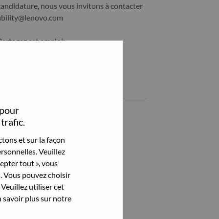
candidature, nous vous invitons à contacter
ability@lenovo.com
Partagez cet emploi:
hare WW Cyber-Security Services - Offering Development Manag
Share WW Cyber-Security Services - Offering Development M
Emplois similaires
 pour
Advisory Solution Architect
trafic.
BANGALORE, Karnataka, Inde,
tons et sur la façon
ServiceNow Solution Architect
rsonnelles. Veuillez
BANGALORE, Karnataka, Inde,
cepter tout », vous
s. Vous pouvez choisir
Personalization Solution Architect
Veuillez utiliser cet
BANGALORE, Karnataka, Inde,
 savoir plus sur notre
Application Packaging Engineer