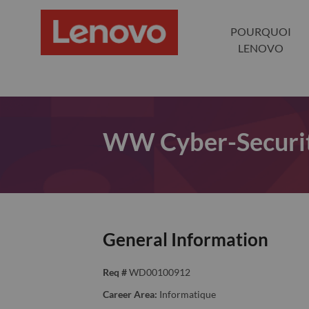
POURQUOI
LENOVO
WW Cyber-Securit
General Information
Req #
WD00100912
Career Area:
Informatique