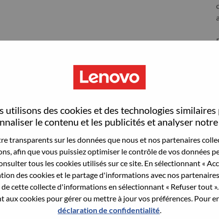
S
 utilisons des cookies et des technologies similaires
naliser le contenu et les publicités et analyser notre 
e transparents sur les données que nous et nos partenaires collec
sons, afin que vous puissiez optimiser le contrôle de vos données pe
nsulter tous les cookies utilisés sur ce site. En sélectionnant « Ac
wn what we do. We WOW our customers.
ation des cookies et le partage d'informations avec nos partenaire
de cette collecte d'informations en sélectionnant « Refuser tout ». 
echnology powerhouse, ranked #153 in the Fortune Global
 aux cookies pour gérer ou mettre à jour vos préférences. Pour en
 day in 180 markets. Focused on a bold vision to deliver
déclaration de confidentialité
.
 on its success as the world’s largest PC company with a full-