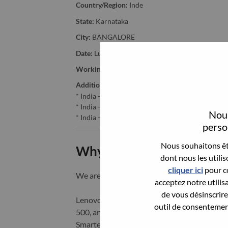
Country/Region:
Inde
State:
Karnataka
City:
BANGALORE
Date:
Lundi, juillet 6, 2026
Working Time:
Full-time
Additional Locations
:
* India - Karnātaka - Bangalore
* India - Haryāna - Gurgaon
Nous
* India - Karnātaka - BANGALORE
person
Nous souhaitons êtr
Why Work at Lenovo
dont nous les utili
cliquer ici
pour co
We are Lenovo. We do what we say. We o
acceptez notre utilis
de vous désinscrire 
Lenovo is a US$83 billion revenue global t
outil de consentement
500, and serving millions of customers every
Smarter Technology for All, Lenovo has built