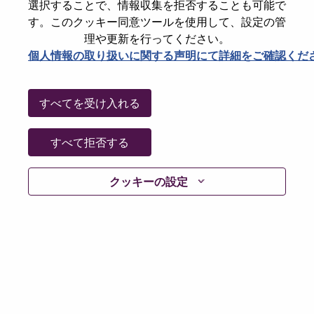
選択することで、情報収集を拒否することも可能で
Working Time:
Full-time
す。このクッキー同意ツールを使用して、設定の管
Additional Locations
:
理や更新を行ってください。
* China - Beijing - 北京（Beijing）
個人情報の取り扱いに関する声明にて詳細をご確認くだ
Why Work at Lenovo
すべてを受け入れる
We are Lenovo. We do what we say. We own what we do.
すべて拒否する
We WOW our customers.
クッキーの設定
Lenovo is a US$83 billion revenue global technology
powerhouse, ranked #153 in the Fortune Global 500, and
serving millions of customers every day in 180 markets.
Focused on a bold vision to deliver Smarter Technology
for All, Lenovo has built on its success as the world’s
largest PC company with a full-stack portfolio of AI-
enabled, AI-ready, and AI-optimized devices (PCs,
workstations, smartphones, tablets), infrastructure