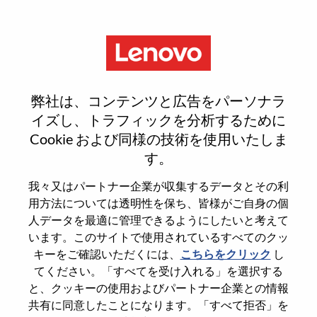
Menu
Project Manager
弊社は、コンテンツと広告をパーソナラ
イズし、トラフィックを分析するために
Cookie および同様の技術を使用いたしま
す。
General Information
我々又はパートナー企業が収集するデータとその利
用方法については透明性を保ち、皆様がご自身の個
Req #
WD00098570
人データを最適に管理できるようにしたいと考えて
います。このサイトで使用されているすべてのクッ
Country/Region
China
キーをご確認いただくには、
こちらをクリック
し
State
Beijing
てください。「すべてを受け入れる」を選択する
City
北京（Beijing）
と、クッキーの使用およびパートナー企業との情報
共有に同意したことになります。「すべて拒否」を
Date:
日曜日, 6月 21, 2026