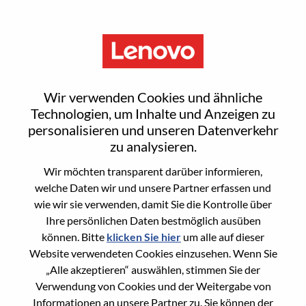
Menu
Project Manager
Wir verwenden Cookies und ähnliche
Technologien, um Inhalte und Anzeigen zu
personalisieren und unseren Datenverkehr
zu analysieren.
Wir möchten transparent darüber informieren,
General Information
welche Daten wir und unsere Partner erfassen und
wie wir sie verwenden, damit Sie die Kontrolle über
Req #
WD00098570
Ihre persönlichen Daten bestmöglich ausüben
Country/Region:
China
können. Bitte
klicken Sie hier
um alle auf dieser
Website verwendeten Cookies einzusehen. Wenn Sie
State:
Beijing
„Alle akzeptieren“ auswählen, stimmen Sie der
City:
北京（Beijing）
Verwendung von Cookies und der Weitergabe von
Date:
Sonntag, Juni 21, 2026
Informationen an unsere Partner zu. Sie können der