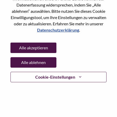
Datenerfassung widersprechen, indem Sie „Alle
Working Time:
Full-time
ablehnen“ auswählen. Bitte nutzen Sie dieses Cookie
Additional Locations
:
Einwilligungstool, um Ihre Einstellungen zu verwalten
* China - Beijing - 北京（Beijing）
oder zu aktualisieren. Erfahren Sie mehr in unserer
Datenschutzerklärung
.
Why Work at Lenovo
Alle akzeptieren
We are Lenovo. We do what we say. We own what we do.
We WOW our customers.
Alle ablehnen
Lenovo is a US$83 billion revenue global technology
powerhouse, ranked #153 in the Fortune Global 500, and
Cookie-Einstellungen
serving millions of customers every day in 180 markets.
Focused on a bold vision to deliver Smarter Technology
for All, Lenovo has built on its success as the world’s
largest PC company with a full-stack portfolio of AI-
enabled, AI-ready, and AI-optimized devices (PCs,
workstations, smartphones, tablets), infrastructure