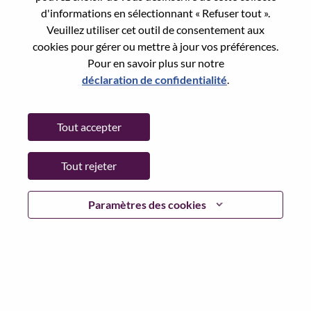
d'informations en sélectionnant « Refuser tout ».
Working Time:
Full-time
Veuillez utiliser cet outil de consentement aux
Additional Locations
:
cookies pour gérer ou mettre à jour vos préférences.
* China - Beijing - 北京（Beijing）
Pour en savoir plus sur notre
déclaration de confidentialité
.
Why Work at Lenovo
Tout accepter
We are Lenovo. We do what we say. We own what we do.
We WOW our customers.
Tout rejeter
Lenovo is a US$83 billion revenue global technology
powerhouse, ranked #153 in the Fortune Global 500, and
Paramètres des cookies
serving millions of customers every day in 180 markets.
Focused on a bold vision to deliver Smarter Technology
for All, Lenovo has built on its success as the world’s
largest PC company with a full-stack portfolio of AI-
enabled, AI-ready, and AI-optimized devices (PCs,
workstations, smartphones, tablets), infrastructure