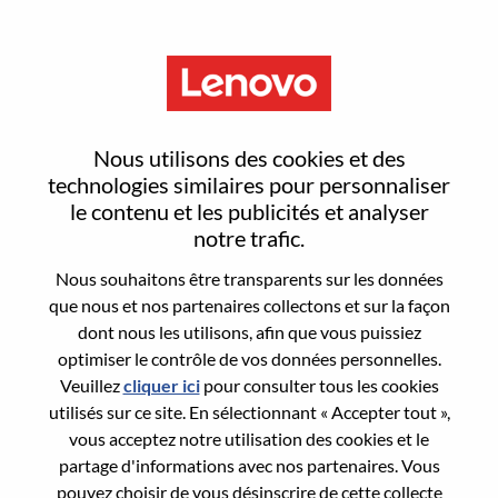
Menu
Project Manager
Nous utilisons des cookies et des
technologies similaires pour personnaliser
le contenu et les publicités et analyser
notre trafic.
Nous souhaitons être transparents sur les données
General Information
que nous et nos partenaires collectons et sur la façon
dont nous les utilisons, afin que vous puissiez
Req #
WD00098570
optimiser le contrôle de vos données personnelles.
Country/Region:
Chine
Veuillez
cliquer ici
pour consulter tous les cookies
utilisés sur ce site. En sélectionnant « Accepter tout »,
State:
Beijing
vous acceptez notre utilisation des cookies et le
City:
北京（Beijing）
partage d'informations avec nos partenaires. Vous
Date:
Dimanche, juin 21, 2026
pouvez choisir de vous désinscrire de cette collecte