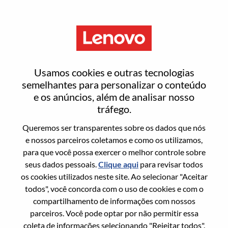
Menu
Project Manager
Usamos cookies e outras tecnologias
semelhantes para personalizar o conteúdo
e os anúncios, além de analisar nosso
tráfego.
Queremos ser transparentes sobre os dados que nós
Informação geral
e nossos parceiros coletamos e como os utilizamos,
para que você possa exercer o melhor controle sobre
Sol. Nº:
WD00098570
seus dados pessoais.
Clique aqui
para revisar todos
País/Região:
China
os cookies utilizados neste site. Ao selecionar "Aceitar
todos", você concorda com o uso de cookies e com o
Estado:
Beijing
compartilhamento de informações com nossos
Cidade:
北京（Beijing）
parceiros. Você pode optar por não permitir essa
Data:
Domingo, Junho 21, 2026
coleta de informações selecionando "Rejeitar todos".