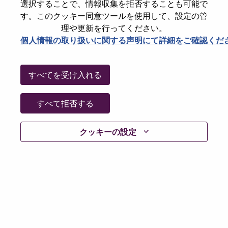
選択することで、情報収集を拒否することも可能で
Date:
火曜日, 5月 26, 2026
す。このクッキー同意ツールを使用して、設定の管
Additional Locations
:
理や更新を行ってください。
* Mexico
個人情報の取り扱いに関する声明にて詳細をご確認くだ
Why Work at Lenovo
すべてを受け入れる
We are Lenovo. We do what we say. We own what we do.
すべて拒否する
We WOW our customers.
クッキーの設定
Lenovo is a US$83 billion revenue global technology
powerhouse, ranked #153 in the Fortune Global 500, and
serving millions of customers every day in 180 markets.
Focused on a bold vision to deliver Smarter Technology
for All, Lenovo has built on its success as the world’s
largest PC company with a full-stack portfolio of AI-
enabled, AI-ready, and AI-optimized devices (PCs,
workstations, smartphones, tablets), infrastructure