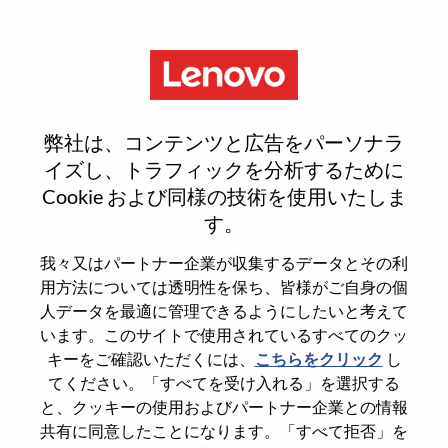
Menu
Senior ServiceNow Developer
弊社は、コンテンツと広告をパーソナラ
イズし、トラフィックを分析するために
Cookie および同様の技術を使用いたしま
す。
General Information
我々又はパートナー企業が収集するデータとその利
用方法については透明性を保ち、皆様がご自身の個
Req #
100016984
人データを最適に管理できるようにしたいと考えて
います。このサイトで使用されているすべてのクッ
Career Area
Information Technology
キーをご確認いただくには、
こちらをクリック
し
Country/Region
Mexico
てください。「すべてを受け入れる」を選択する
State
Distrito Federal
と、クッキーの使用およびパートナー企業との情報
共有に同意したことになります。「すべて拒否」を
City
Mexico D.F.