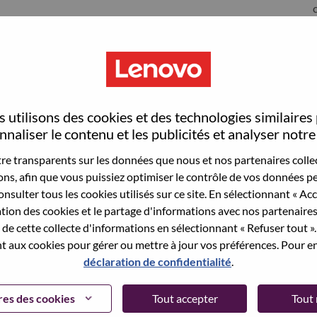
S
 utilisons des cookies et des technologies similaires
naliser le contenu et les publicités et analyser notre 
e transparents sur les données que nous et nos partenaires collec
sons, afin que vous puissiez optimiser le contrôle de vos données pe
wn what we do. We WOW our customers.
nsulter tous les cookies utilisés sur ce site. En sélectionnant « Ac
ation des cookies et le partage d'informations avec nos partenaire
echnology powerhouse, ranked #153 in the Fortune Global
de cette collecte d'informations en sélectionnant « Refuser tout ». 
 day in 180 markets. Focused on a bold vision to deliver
 aux cookies pour gérer ou mettre à jour vos préférences. Pour en
 on its success as the world’s largest PC company with a full-
déclaration de confidentialité
.
d AI-optimized devices (PCs, workstations, smartphones,
edge, high performance computing and software defined
es des cookies
Tout accepter
Tout 
ervices. Lenovo’s continued investment in world-changing