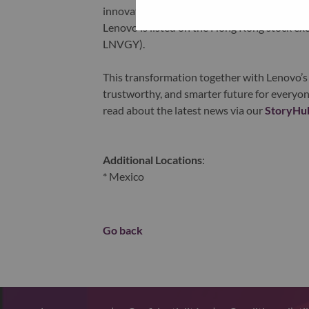
innovation is building a more equitable, tr
Lenovo is listed on the Hong Kong stock e
LNVGY).
This transformation together with Lenovo’s 
trustworthy, and smarter future for everyon
read about the latest news via our
StoryHu
Additional Locations
:
* Mexico
Go back