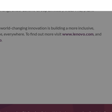
ustworthy, and smarter future for everyone, everywhere.
xchange under Lenovo Group Limited (HKSE: 992) (ADR:
world-changing innovation is building a more inclusive,
e, everywhere. To find out more visit
www.lenovo.com
, and
b
.