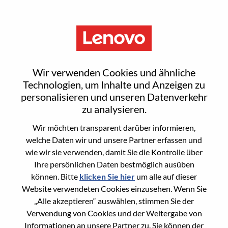
Menu
Senior ServiceNow Developer
Wir verwenden Cookies und ähnliche
Technologien, um Inhalte und Anzeigen zu
personalisieren und unseren Datenverkehr
zu analysieren.
Wir möchten transparent darüber informieren,
General Information
welche Daten wir und unsere Partner erfassen und
wie wir sie verwenden, damit Sie die Kontrolle über
Req #
100016984
Ihre persönlichen Daten bestmöglich ausüben
Career Area
Informationstechnologie
können. Bitte
klicken Sie hier
um alle auf dieser
Website verwendeten Cookies einzusehen. Wenn Sie
Country/Region:
Mexiko
„Alle akzeptieren“ auswählen, stimmen Sie der
State:
Distrito Federal
Verwendung von Cookies und der Weitergabe von
City:
Mexico D.F.
Informationen an unsere Partner zu. Sie können der