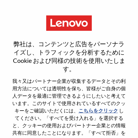
Menu
Service Enablement Project
弊社は、コンテンツと広告をパーソナラ
Manager
イズし、トラフィックを分析するために
Cookie および同様の技術を使用いたしま
す。
我々又はパートナー企業が収集するデータとその利
用方法については透明性を保ち、皆様がご自身の個
General Information
人データを最適に管理できるようにしたいと考えて
います。このサイトで使用されているすべてのクッ
Req #
WD00101449
キーをご確認いただくには、
こちらをクリック
し
てください。「すべてを受け入れる」を選択する
Career Area
Customer Experience
と、クッキーの使用およびパートナー企業との情報
Country/Region
China
共有に同意したことになります。「すべて拒否」を