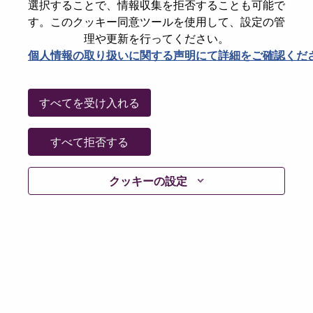
State
Tianjin
選択することで、情報収集を拒否することも可能で
す。このクッキー同意ツールを使用して、設定の管
City
天津（Tianjin）
理や更新を行ってください。
Date:
木曜日, 7月 9, 2026
個人情報の取り扱いに関する声明にて詳細をご確認くだ
Working Time:
Full-time
Additional Locations
:
すべてを受け入れる
* China - Tianjin - 天津（Tianjin）
すべて拒否する
Why Work at Lenovo
クッキーの設定
We are Lenovo. We do what we say. We own what we do.
We WOW our customers.
Lenovo is a US$83 billion revenue global technology
powerhouse, ranked #196 in the Fortune Global 500, and
serving millions of customers every day in 180 markets.
Focused on a bold vision to deliver Smarter Technology
for All, Lenovo has built on its success as the world’s