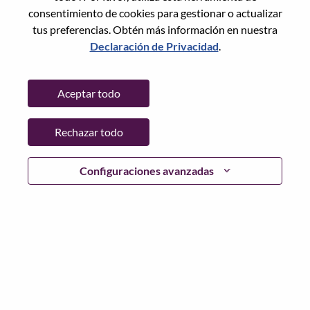
State:
Tianjin
consentimiento de cookies para gestionar o actualizar
City:
天津（Tianjin）
tus preferencias. Obtén más información en nuestra
Date:
jueves, Julio 9, 2026
Declaración de Privacidad
.
Working Time:
Full-time
Additional Locations
:
Aceptar todo
* China - Tianjin - 天津（Tianjin）
Rechazar todo
Why Work at Lenovo
Configuraciones avanzadas
We are Lenovo. We do what we say. We own what we do.
We WOW our customers.
Lenovo is a US$83 billion revenue global technology
powerhouse, ranked #153 in the Fortune Global 500, and
serving millions of customers every day in 180 markets.
Focused on a bold vision to deliver Smarter Technology
for All, Lenovo has built on its success as the world’s