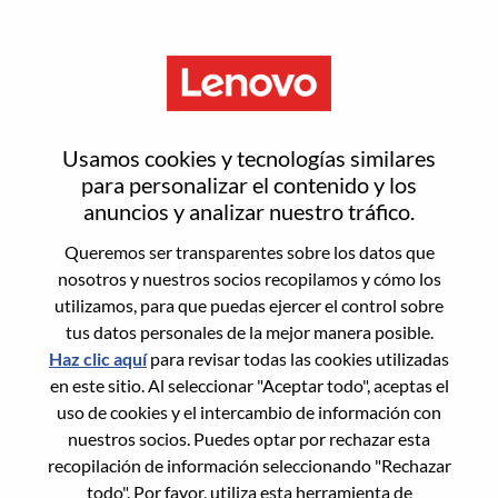
Menú
Service Enablement Project
Usamos cookies y tecnologías similares
Manager
para personalizar el contenido y los
anuncios y analizar nuestro tráfico.
Queremos ser transparentes sobre los datos que
nosotros y nuestros socios recopilamos y cómo los
utilizamos, para que puedas ejercer el control sobre
tus datos personales de la mejor manera posible.
General Information
Haz clic aquí
para revisar todas las cookies utilizadas
en este sitio. Al seleccionar "Aceptar todo", aceptas el
Req #
WD00101449
uso de cookies y el intercambio de información con
Career Area:
Experiencia del cliente
nuestros socios. Puedes optar por rechazar esta
recopilación de información seleccionando "Rechazar
Country/Region:
China
todo". Por favor, utiliza esta herramienta de