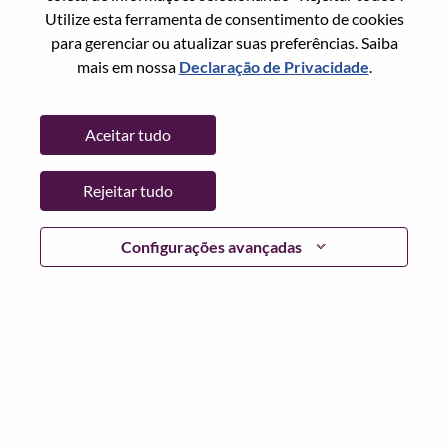
Estado:
Tianjin
Utilize esta ferramenta de consentimento de cookies
Cidade:
天津（Tianjin）
para gerenciar ou atualizar suas preferências. Saiba
Data:
Quinta, Julho 9, 2026
mais em nossa
Declaração de Privacidade
.
Horário De Trabalho:
Full-time
Locais Adicionais
:
Aceitar tudo
* China - Tianjin - 天津（Tianjin）
Rejeitar tudo
Por que trabalhar na Lenovo
Configurações avançadas
We are Lenovo. We do what we say. We own what we do.
We WOW our customers.
Lenovo is a US$83 billion revenue global technology
powerhouse, ranked #153 in the Fortune Global 500, and
serving millions of customers every day in 180 markets.
Focused on a bold vision to deliver Smarter Technology
for All, Lenovo has built on its success as the world’s