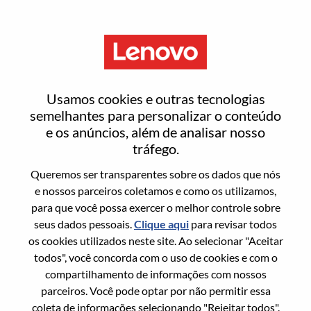
Menu
Service Enablement Project
Usamos cookies e outras tecnologias
Manager
semelhantes para personalizar o conteúdo
e os anúncios, além de analisar nosso
tráfego.
Queremos ser transparentes sobre os dados que nós
e nossos parceiros coletamos e como os utilizamos,
para que você possa exercer o melhor controle sobre
Informação geral
seus dados pessoais.
Clique aqui
para revisar todos
os cookies utilizados neste site. Ao selecionar "Aceitar
Sol. Nº:
WD00101449
todos", você concorda com o uso de cookies e com o
Área De Carreira:
Experiência do Cliente
compartilhamento de informações com nossos
parceiros. Você pode optar por não permitir essa
País/Região:
China
coleta de informações selecionando "Rejeitar todos".