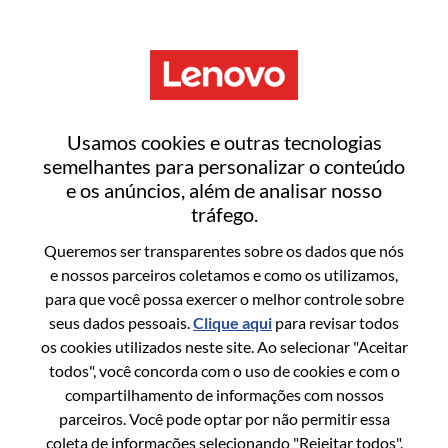
Menu
[LPS] Infrastructure Engineer
Usamos cookies e outras tecnologias
semelhantes para personalizar o conteúdo
e os anúncios, além de analisar nosso
tráfego.
Queremos ser transparentes sobre os dados que nós
Informação geral
e nossos parceiros coletamos e como os utilizamos,
para que você possa exercer o melhor controle sobre
Sol. Nº:
WD00098492
seus dados pessoais.
Clique aqui
para revisar todos
Área De Carreira:
Tecnologia da informação
os cookies utilizados neste site. Ao selecionar "Aceitar
todos", você concorda com o uso de cookies e com o
País/Região:
Cingapura
compartilhamento de informações com nossos
Estado:
Central Singapore
parceiros. Você pode optar por não permitir essa
Cidade:
SINGAPORE
coleta de informações selecionando "Rejeitar todos".