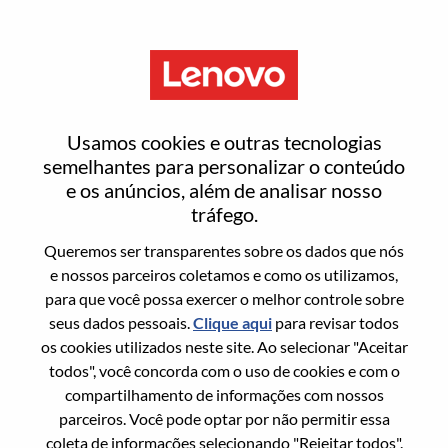
Menu
Web Front-End Developer –
Usamos cookies e outras tecnologias
Agentic AI Applications
semelhantes para personalizar o conteúdo
e os anúncios, além de analisar nosso
tráfego.
Queremos ser transparentes sobre os dados que nós
e nossos parceiros coletamos e como os utilizamos,
para que você possa exercer o melhor controle sobre
Informação geral
seus dados pessoais.
Clique aqui
para revisar todos
os cookies utilizados neste site. Ao selecionar "Aceitar
Sol. Nº:
WD00099371
todos", você concorda com o uso de cookies e com o
Área De Carreira:
Inteligência artificial
compartilhamento de informações com nossos
parceiros. Você pode optar por não permitir essa
País/Região:
Estados Unidos da América
coleta de informações selecionando "Rejeitar todos".