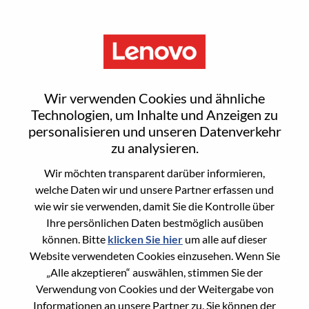
Menu
Web Front-End Developer –
Wir verwenden Cookies und ähnliche
Agentic AI Applications
Technologien, um Inhalte und Anzeigen zu
personalisieren und unseren Datenverkehr
zu analysieren.
Wir möchten transparent darüber informieren,
welche Daten wir und unsere Partner erfassen und
wie wir sie verwenden, damit Sie die Kontrolle über
General Information
Ihre persönlichen Daten bestmöglich ausüben
können. Bitte
klicken Sie hier
um alle auf dieser
Req #
WD00099371
Website verwendeten Cookies einzusehen. Wenn Sie
Career Area
Künstliche Intelligenz
„Alle akzeptieren“ auswählen, stimmen Sie der
Verwendung von Cookies und der Weitergabe von
Country/Region:
Vereinigte Staaten von Amerika
Informationen an unsere Partner zu. Sie können der