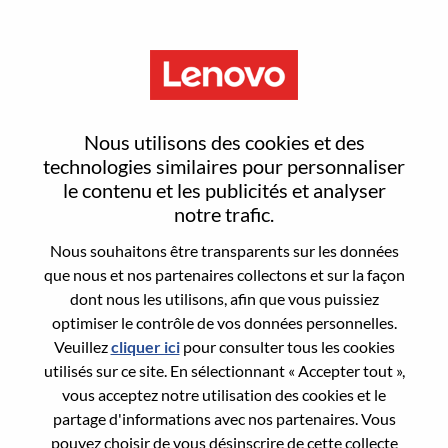
Menu
IT Site Operations Engineer
Nous utilisons des cookies et des
technologies similaires pour personnaliser
le contenu et les publicités et analyser
notre trafic.
Nous souhaitons être transparents sur les données
General Information
que nous et nos partenaires collectons et sur la façon
dont nous les utilisons, afin que vous puissiez
Req #
WD00101167
optimiser le contrôle de vos données personnelles.
Career Area:
Informatique
Veuillez
cliquer ici
pour consulter tous les cookies
utilisés sur ce site. En sélectionnant « Accepter tout »,
Country/Region:
Slovaquie
vous acceptez notre utilisation des cookies et le
State:
Bratislavský kraj
partage d'informations avec nos partenaires. Vous
City:
Bratislava
pouvez choisir de vous désinscrire de cette collecte