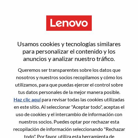
Menú
IT Site Operations Engineer
Usamos cookies y tecnologías similares
para personalizar el contenido y los
anuncios y analizar nuestro tráfico.
Queremos ser transparentes sobre los datos que
nosotros y nuestros socios recopilamos y cómo los
General Information
utilizamos, para que puedas ejercer el control sobre
tus datos personales de la mejor manera posible.
Req #
WD00101167
Haz clic aquí
para revisar todas las cookies utilizadas
Career Area:
Tecnología de la información
en este sitio. Al seleccionar "Aceptar todo", aceptas el
uso de cookies y el intercambio de información con
Country/Region:
Eslovaquia
nuestros socios. Puedes optar por rechazar esta
State:
Bratislavský kraj
recopilación de información seleccionando "Rechazar
City:
Bratislava
todo". Por favor, utiliza esta herramienta de